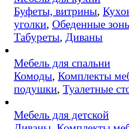
Буфеты, витрины
,
Кухо
уголки
,
Обеденные зон
Табуреты
,
Диваны
Мебель для спальни
Комоды
,
Комплекты ме
подушки
,
Туалетные ст
Мебель для детской
Диваны
,
Комплекты ме