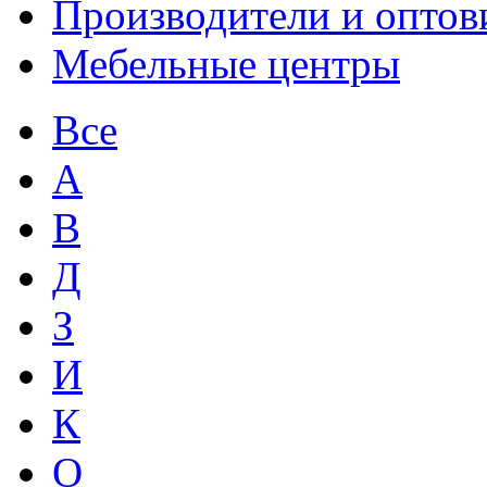
Производители и оптов
Мебельные центры
Все
А
В
Д
З
И
К
О