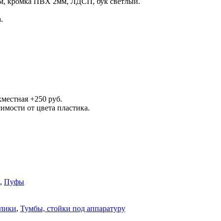
м, кромка ПВХ 2мм, ЛДСП, бук светлый.
.
хместная +250 руб.
имости от цвета пластика.
,
Пуфы
олики
,
Тумбы, стойки под аппаратуру