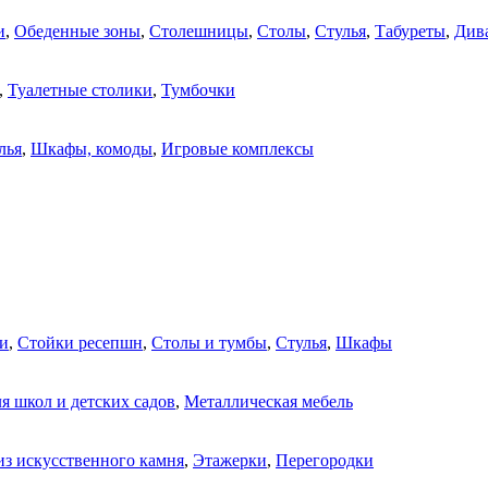
и
,
Обеденные зоны
,
Столешницы
,
Столы
,
Стулья
,
Табуреты
,
Див
,
Туалетные столики
,
Тумбочки
лья
,
Шкафы, комоды
,
Игровые комплексы
и
,
Стойки ресепшн
,
Столы и тумбы
,
Стулья
,
Шкафы
я школ и детских садов
,
Металлическая мебель
из искусственного камня
,
Этажерки
,
Перегородки