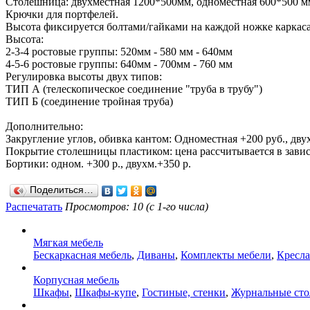
Столешница: двухместная 1200*500мм, одноместная 600*500 м
Крючки для портфелей.
Высота фиксируется болтами/гайками на каждой ножке каркаса
Высота:
2-3-4 ростовые группы: 520мм - 580 мм - 640мм
4-5-6 ростовые группы: 640мм - 700мм - 760 мм
Регулировка высоты двух типов:
ТИП А (телескопическое соединение "труба в трубу")
ТИП Б (соединение тройная труба)
Дополнительно:
Закругление углов, обивка кантом: Одноместная +200 руб., дву
Покрытие столешницы пластиком: цена рассчитывается в завис
Бортики: одном. +300 р., двухм.+350 р.
Поделиться…
Распечатать
Просмотров: 10 (с 1-го числа)
Мягкая мебель
Бескаркасная мебель
,
Диваны
,
Комплекты мебели
,
Кресла
Корпусная мебель
Шкафы
,
Шкафы-купе
,
Гостиные, стенки
,
Журнальные ст