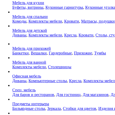
Мебель для кухни
Буфеты, витрины
,
Кухонные гарнитуры
,
Кухонные уголк
Мебель для спальни
Комоды
,
Комплекты мебели
,
Кровати
,
Матрасы, подушки
Мебель для детской
Диваны
,
Комплекты мебели
,
Кресла
,
Кровати
,
Столы, сту
Мебель для прихожей
Банкетки
,
Вешалки
,
Гардеробные
,
Прихожие
,
Тумбы
Мебель для ванной
Комплекты мебели
,
Столешницы
Офисная мебель
Диваны
,
Компьютерные столы
,
Кресла
,
Комплекты мебел
Спец. мебель
Для баров и ресторанов
,
Для гостиниц
,
Для магазинов
,
Дл
Предметы интерьера
Бильярдные столы
,
Зеркала
,
Стойки для цветов
,
Изделия 