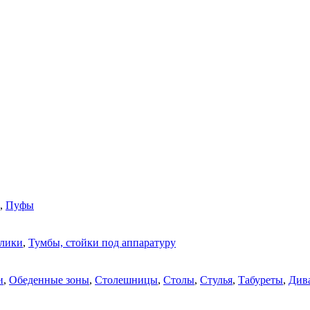
,
Пуфы
олики
,
Тумбы, стойки под аппаратуру
и
,
Обеденные зоны
,
Столешницы
,
Столы
,
Стулья
,
Табуреты
,
Див