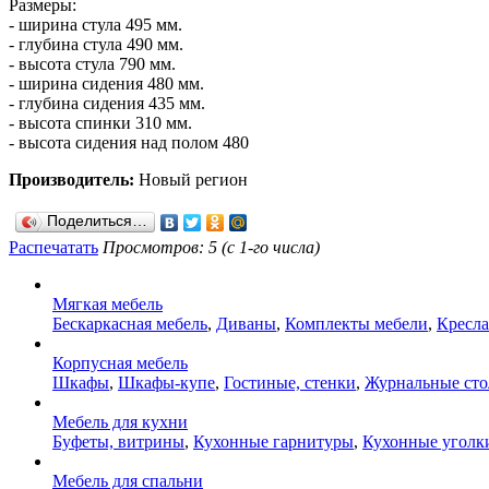
Размеры:
- ширина стула 495 мм.
- глубина стула 490 мм.
- высота стула 790 мм.
- ширина сидения 480 мм.
- глубина сидения 435 мм.
- высота спинки 310 мм.
- высота сидения над полом 480
Производитель:
Новый регион
Поделиться…
Распечатать
Просмотров: 5 (с 1-го числа)
Мягкая мебель
Бескаркасная мебель
,
Диваны
,
Комплекты мебели
,
Кресла
Корпусная мебель
Шкафы
,
Шкафы-купе
,
Гостиные, стенки
,
Журнальные ст
Мебель для кухни
Буфеты, витрины
,
Кухонные гарнитуры
,
Кухонные уголк
Мебель для спальни