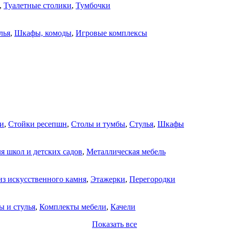
,
Туалетные столики
,
Тумбочки
лья
,
Шкафы, комоды
,
Игровые комплексы
и
,
Стойки ресепшн
,
Столы и тумбы
,
Стулья
,
Шкафы
я школ и детских садов
,
Металлическая мебель
из искусственного камня
,
Этажерки
,
Перегородки
ы и стулья
,
Комплекты мебели
,
Качели
Показать все