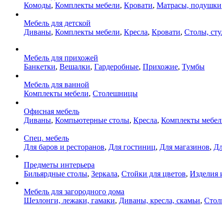
Комоды
,
Комплекты мебели
,
Кровати
,
Матрасы, подушки
Мебель для детской
Диваны
,
Комплекты мебели
,
Кресла
,
Кровати
,
Столы, сту
Мебель для прихожей
Банкетки
,
Вешалки
,
Гардеробные
,
Прихожие
,
Тумбы
Мебель для ванной
Комплекты мебели
,
Столешницы
Офисная мебель
Диваны
,
Компьютерные столы
,
Кресла
,
Комплекты мебел
Спец. мебель
Для баров и ресторанов
,
Для гостиниц
,
Для магазинов
,
Дл
Предметы интерьера
Бильярдные столы
,
Зеркала
,
Стойки для цветов
,
Изделия 
Мебель для загородного дома
Шезлонги, лежаки, гамаки
,
Диваны, кресла, скамьи
,
Стол