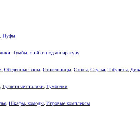
,
Пуфы
олики
,
Тумбы, стойки под аппаратуру
и
,
Обеденные зоны
,
Столешницы
,
Столы
,
Стулья
,
Табуреты
,
Див
,
Туалетные столики
,
Тумбочки
лья
,
Шкафы, комоды
,
Игровые комплексы