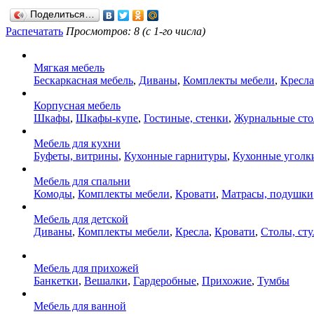
Поделиться…
Распечатать
Просмотров: 8 (с 1-го числа)
Мягкая мебель
Бескаркасная мебель
,
Диваны
,
Комплекты мебели
,
Кресла
Корпусная мебель
Шкафы
,
Шкафы-купе
,
Гостиные, стенки
,
Журнальные ст
Мебель для кухни
Буфеты, витрины
,
Кухонные гарнитуры
,
Кухонные уголк
Мебель для спальни
Комоды
,
Комплекты мебели
,
Кровати
,
Матрасы, подушки
Мебель для детской
Диваны
,
Комплекты мебели
,
Кресла
,
Кровати
,
Столы, сту
Мебель для прихожей
Банкетки
,
Вешалки
,
Гардеробные
,
Прихожие
,
Тумбы
Мебель для ванной