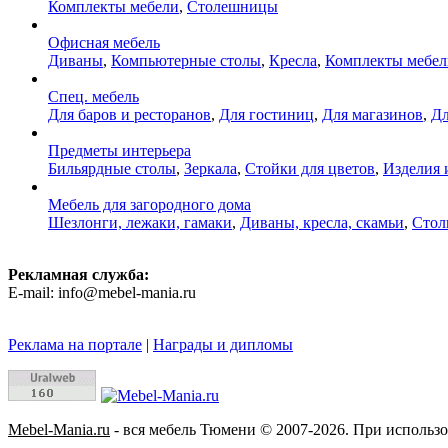
Комплекты мебели
,
Столешницы
Офисная мебель
Диваны
,
Компьютерные столы
,
Кресла
,
Комплекты мебел
Спец. мебель
Для баров и ресторанов
,
Для гостиниц
,
Для магазинов
,
Дл
Предметы интерьера
Бильярдные столы
,
Зеркала
,
Стойки для цветов
,
Изделия 
Мебель для загородного дома
Шезлонги, лежаки, гамаки
,
Диваны, кресла, скамьи
,
Стол
Рекламная служба:
E-mail: info@mebel-mania.ru
Реклама на портале
|
Награды и дипломы
Mebel-Mania.ru
- вся мебель Тюмени © 2007-2026. При использо