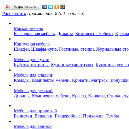
Поделиться…
Распечатать
Просмотров: 8 (с 1-го числа)
Мягкая мебель
Бескаркасная мебель
,
Диваны
,
Комплекты мебели
,
Кресла
Корпусная мебель
Шкафы
,
Шкафы-купе
,
Гостиные, стенки
,
Журнальные ст
Мебель для кухни
Буфеты, витрины
,
Кухонные гарнитуры
,
Кухонные уголк
Мебель для спальни
Комоды
,
Комплекты мебели
,
Кровати
,
Матрасы, подушки
Мебель для детской
Диваны
,
Комплекты мебели
,
Кресла
,
Кровати
,
Столы, сту
Мебель для прихожей
Банкетки
,
Вешалки
,
Гардеробные
,
Прихожие
,
Тумбы
Мебель для ванной