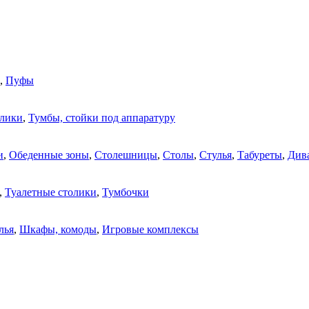
,
Пуфы
олики
,
Тумбы, стойки под аппаратуру
и
,
Обеденные зоны
,
Столешницы
,
Столы
,
Стулья
,
Табуреты
,
Див
,
Туалетные столики
,
Тумбочки
лья
,
Шкафы, комоды
,
Игровые комплексы