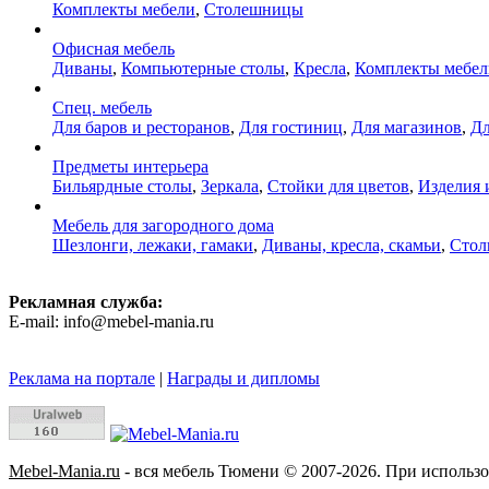
Комплекты мебели
,
Столешницы
Офисная мебель
Диваны
,
Компьютерные столы
,
Кресла
,
Комплекты мебел
Спец. мебель
Для баров и ресторанов
,
Для гостиниц
,
Для магазинов
,
Дл
Предметы интерьера
Бильярдные столы
,
Зеркала
,
Стойки для цветов
,
Изделия 
Мебель для загородного дома
Шезлонги, лежаки, гамаки
,
Диваны, кресла, скамьи
,
Стол
Рекламная служба:
E-mail: info@mebel-mania.ru
Реклама на портале
|
Награды и дипломы
Mebel-Mania.ru
- вся мебель Тюмени © 2007-2026. При использо