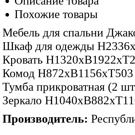
Описание товара
Похожие товары
Мебель для спальни Джак
Шкаф для одежды Н2336
Кровать Н1320хВ1922хТ
Комод Н872хВ1156хТ503
Тумба прикроватная (2 ш
Зеркало Н1040хВ882хТ11
Производитель:
Республи