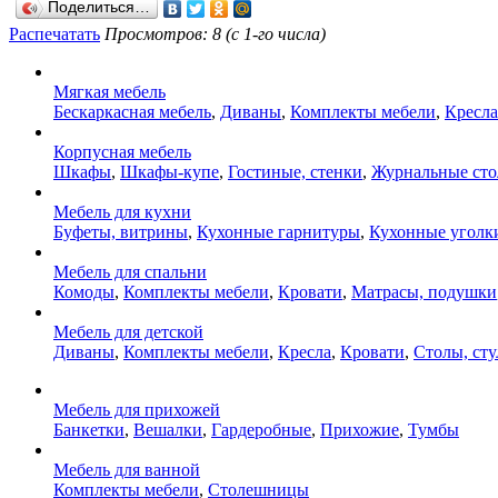
Поделиться…
Распечатать
Просмотров: 8 (с 1-го числа)
Мягкая мебель
Бескаркасная мебель
,
Диваны
,
Комплекты мебели
,
Кресла
Корпусная мебель
Шкафы
,
Шкафы-купе
,
Гостиные, стенки
,
Журнальные ст
Мебель для кухни
Буфеты, витрины
,
Кухонные гарнитуры
,
Кухонные уголк
Мебель для спальни
Комоды
,
Комплекты мебели
,
Кровати
,
Матрасы, подушки
Мебель для детской
Диваны
,
Комплекты мебели
,
Кресла
,
Кровати
,
Столы, сту
Мебель для прихожей
Банкетки
,
Вешалки
,
Гардеробные
,
Прихожие
,
Тумбы
Мебель для ванной
Комплекты мебели
,
Столешницы