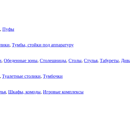
,
Пуфы
олики
,
Тумбы, стойки под аппаратуру
и
,
Обеденные зоны
,
Столешницы
,
Столы
,
Стулья
,
Табуреты
,
Див
,
Туалетные столики
,
Тумбочки
лья
,
Шкафы, комоды
,
Игровые комплексы