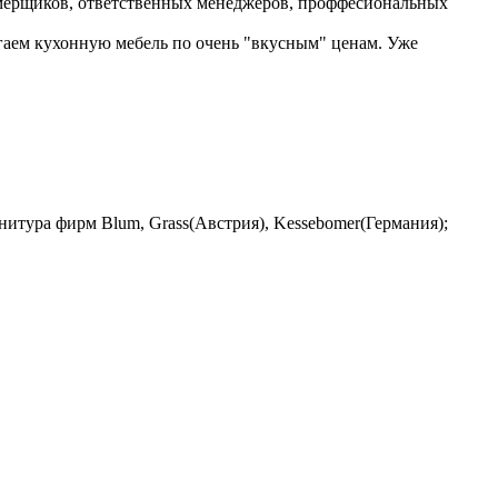
мерщиков, ответственных менеджеров, проффесиональных
агаем кухонную мебель по очень "вкусным" ценам. Уже
нитура фирм Blum, Grass(Австрия), Kessebomer(Германия);