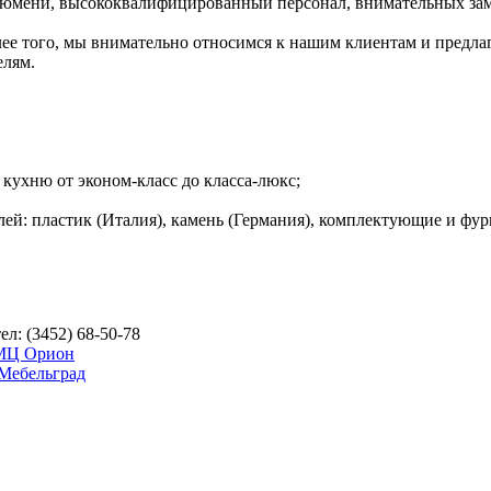
 Тюмени, высококвалифицированный персонал, внимательных за
олее того, мы внимательно относимся к нашим клиентам и предл
елям.
кухню от эконом-класс до класса-люкс;
ей: пластик (Италия), камень (Германия), комплектующие и фур
ел: (3452) 68-50-78
МЦ Орион
Мебельград